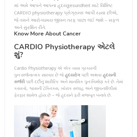
માં અમે આપને આપના હૃદયgesundheit માટે વિશિષ્ટ
CARDIO physiotherapy પ્રોગ્રામ્સ આપી રહ્યા છીએ,
જે તમને આરોગ્યમય જીવન તરફ પાછા લઈ જશે – સફળ
અને સુરક્ષિત રીતે.
Know More About Cancer
CARDIO Physiotherapy એટલે
શું?
Cardio Physiotherapy એ એક ખાસ પ્રકારની
પુનઃસર્જનાત્મક સારવાર છે જે
હૃદયરોગ
પછી અથવા
હૃદયની
સર્જરી
પછી દર્દીનું શારીરિક અને માનસિક પુનઃનિર્માણ કરે છે. તેમાં
કસરતો, શ્વાસની ટેક્નિક્સ, ખોરાક સલાહ અને જીવનશૈલીમાં
ફેરફાર શામેલ હોય છે – જે હૃદયને ફરી મજબૂત બનાવે છે.