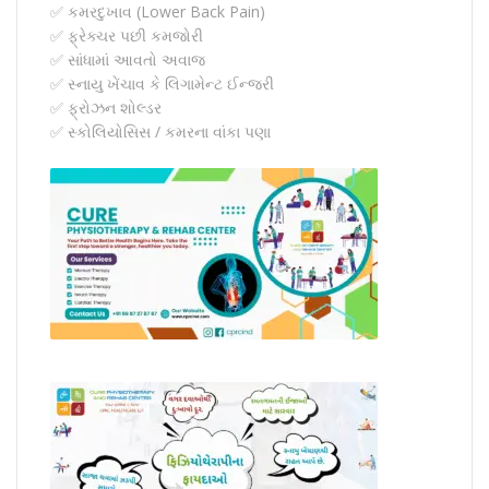
✅ કમરદુખાવ (Lower Back Pain)
✅ ફ્રેક્ચર પછી કમજોરી
✅ સાંધામાં આવતો અવાજ
✅ સ્નાયુ ખેંચાવ કે લિગામેન્ટ ઈન્જરી
✅ ફ્રોઝન શોલ્ડર
✅ સ્કોલિયોસિસ / કમરના વાંકા પણા