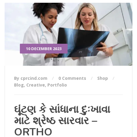
10 DECEMBER 2023
By cprcind.com
0 Comments
Shop
Blog
,
Creative
,
Portfolio
ઘૂંટણ કે સાંધાના દુઃખાવા
માટે શ્રેષ્ઠ સારવાર –
ORTHO