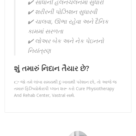
✔️ સાંધાની હલનચલનમાં સુધારો
✔️ શરીરની પોઝિશન સુધારવી
✔️ ચાલવા, ઊભા રહેવા અને દૈનિક
કામમાં સરળતા
✔️ લોઅર બેક અને નેક પેઇનનો
નિયંત્રણ
શું તમારું નિદાન તૈયાર છે?
👉 જો તમે લાંબા સમયથી દુઃખાવાથી પરેશાન છો, તો આજે જ
તમારું ફિઝિયોથેરાપી પ્લાન શરૂ કરો Cure Physiotherapy
And Rehab Center, Vastral સાથે.