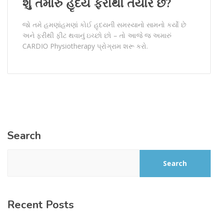
શું તમારું હૃદય ફરીથી તૈયાર છે?
જો તમે હમણાંહમણાં કોઈ હૃદયની સમસ્યાનો સામનો કર્યો છે
અને ફરીથી ફીટ થવાનું ઇચ્છો છો – તો આજે જ અમારું
CARDIO Physiotherapy પ્રોગ્રામ શરૂ કરો.
Search
Search
Recent Posts