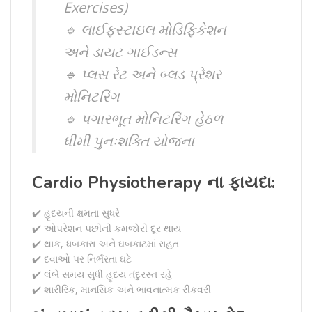
Exercises)
🔹 લાઈફસ્ટાઇલ મોડિફિકેશન
અને ડાયટ ગાઈડન્સ
🔹 પ્લસ રેટ અને બ્લડ પ્રેશર
મોનિટરિંગ
🔹 પગારભૂત મોનિટરિંગ હેઠળ
ધીમી પુનઃશક્તિ યોજના
Cardio Physiotherapy ના ફાયદા:
✔️ હૃદયની ક્ષમતા સુધરે
✔️ ઓપરેશન પછીની કમજોરી દૂર થાય
✔️ થાક, ધબકારા અને ઘબકાટમાં રાહત
✔️ દવાઓ પર નિર્ભરતા ઘટે
✔️ લંબે સમય સુધી હૃદય તંદુરસ્ત રહે
✔️ શારીરિક, માનસિક અને ભાવનાત્મક રીકવરી