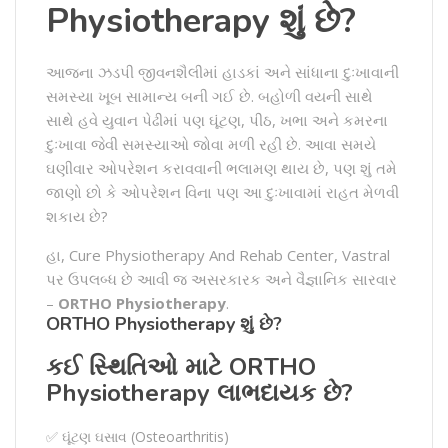
Physiotherapy શું છે?
આજના ઝડપી જીવનશૈલીમાં હાડકાં અને સાંધાના દુઃખાવાની
સમસ્યા ખૂબ સામાન્ય બની ગઈ છે. બહોળી વયની સાથે
સાથે હવે યુવાન પેઢીમાં પણ ઘૂંટણ, પીઠ, ખભા અને કમરના
દુઃખાવા જેવી સમસ્યાઓ જોવા મળી રહી છે. આવા સમયે
ઘણીવાર ઓપરેશન કરાવવાની ભલામણ થાય છે, પણ શું તમે
જાણો છો કે ઓપરેશન વિના પણ આ દુઃખાવામાં રાહત મેળવી
શકાય છે?
હા, Cure Physiotherapy And Rehab Center, Vastral
પર ઉપલબ્ધ છે આવી જ અસરકારક અને વૈજ્ઞાનિક સારવાર
–
ORTHO Physiotherapy
.
ORTHO Physiotherapy શું છે?
કઈ સ્થિતિઓ માટે ORTHO
Physiotherapy લાભદાયક છે?
✅ ઘૂંટણ ઘસાવ (Osteoarthritis)