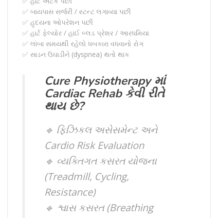
✅ હાર્ટ એટેક પછી
✅ બાયપાસ સર્જરી / સ્ટન્ટ લગાવ્યા પછી
✅ હૃદયના ઓપરેશન પછી
✅ હાર્ટ ફેલ્યોર / હાઈ બ્લડ પ્રેશર / આરધમિયા
✅ લાંબા સમયથી રહેલો ધબકારા વધવાનો રોગ
✅ સાડન ઉઘાડીને (dyspnea) થતો થાક
Cure Physiotherapy માં
Cardiac Rehab કેવી રીતે
થાય છે?
🔹 ફિઝિકલ અસેસમેન્ટ અને
Cardio Risk Evaluation
🔹 વ્યક્તિગત કસરત યોજના
(Treadmill, Cycling,
Resistance)
🔹 શ્વાસ કસરત (Breathing