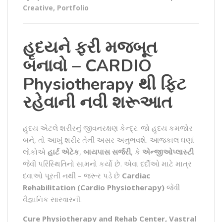
Creative
,
Portfolio
હૃદયને ફરી મજબૂત
બનાવો – CARDIO
Physiotherapy થી ફિટ
રહેવાની નવી શરૂઆત
હૃદય એટલે શરીરનું જીવનરક્ષણ કેન્દ્ર. જો હૃદય કમજોર
બને, તો આખું શરીર તેની અસર અનુભવશે. આજકાલ ઘણાં
લોકોએ
હાર્ટ એટેક
,
બાયપાસ સર્જરી
, કે
એન્જીઓપ્લાસ્ટી
જેવી પરિસ્થિતિનો સામનો કર્યો છે. એવા દર્દીઓ માટે માત્ર
દવાઓ પૂરતી નથી – જરૂર પડે છે
Cardiac
Rehabilitation (Cardio Physiotherapy)
જેવી
વૈજ્ઞાનિક સારવારની.
Cure Physiotherapy and Rehab Center, Vastral