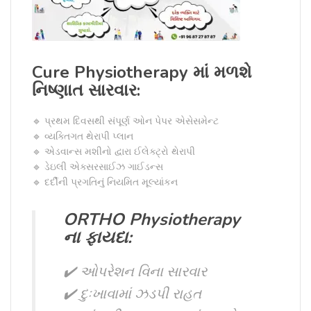
Cure Physiotherapy માં મળશે
નિષ્ણાત સારવાર:
🔹 પ્રથમ દિવસથી સંપૂર્ણ ઓન પેપર એસેસમેન્ટ
🔹 વ્યક્તિગત થેરાપી પ્લાન
🔹 એડવાન્સ મશીનો દ્વારા ઈલેક્ટ્રો થેરાપી
🔹 ડેઇલી એક્સરસાઈઝ ગાઈડન્સ
🔹 દર્દીની પ્રગતિનું નિયમિત મૂલ્યાંકન
ORTHO Physiotherapy
ના ફાયદા:
✔️ ઓપરેશન વિના સારવાર
✔️ દુઃખાવામાં ઝડપી રાહત