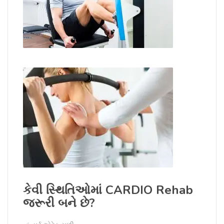
કેવી સ્થિતિઓમાં CARDIO Rehab
જરૂરી બને છે?